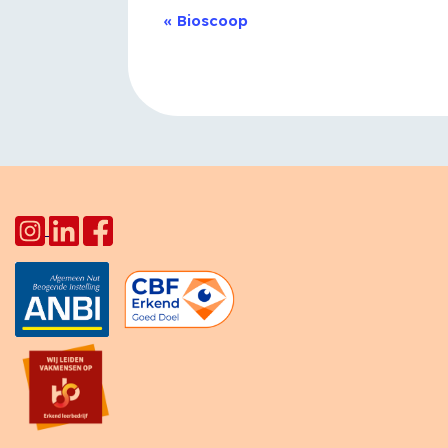
Evenement
«
Bioscoop
Navigatie