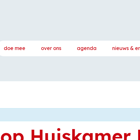
doe mee
over ons
agenda
nieuws & e
oop Huiskamer