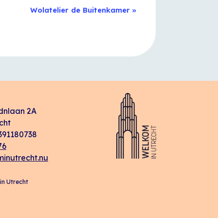
Wolatelier de Buitenkamer
»
dnlaan 2A
cht
91180738
76
inutrecht.nu
n Utrecht