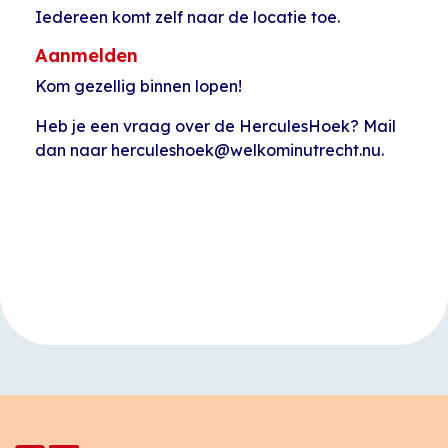
Iedereen komt zelf naar de locatie toe.
Aanmelden
Kom gezellig binnen lopen!
Heb je een vraag over de HerculesHoek? Mail
dan naar herculeshoek@welkominutrecht.nu.
Evenement
«
Naailes Joseph
Computerles
Navigatie
Haydnlaan
Arabisch Joseph
Haydnlaan
»