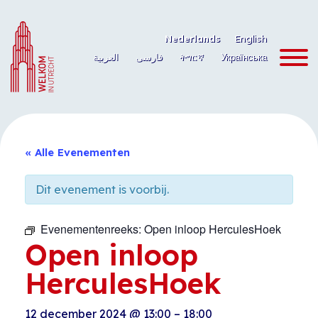
Ga
naar
Nederlands
English
de
العربية
فارسی
ትግርኛ
Українська
inhoud
« Alle Evenementen
Dit evenement is voorbij.
Evenementenreeks:
Open inloop HerculesHoek
Open inloop
HerculesHoek
12 december 2024
@
13:00
–
18:00