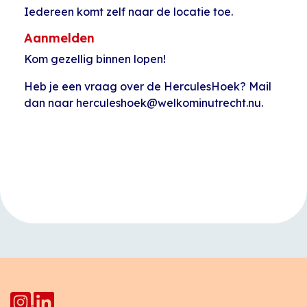
Iedereen komt zelf naar de locatie toe.
Aanmelden
Kom gezellig binnen lopen!
Heb je een vraag over de HerculesHoek? Mail
dan naar herculeshoek@welkominutrecht.nu.
Evenement
«
Moedertaalcafé
Kinderactiviteit
Navigatie
Star Lodge
Pahud
»