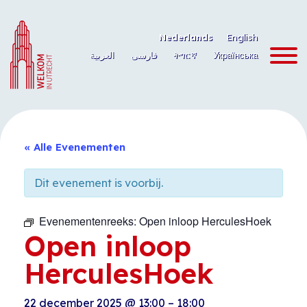
Ga
naar
Nederlands
English
de
العربية
فارسی
ትግርኛ
Українська
inhoud
« Alle Evenementen
Dit evenement is voorbij.
Evenementenreeks:
Open inloop HerculesHoek
Open inloop
HerculesHoek
22 december 2025
@
13:00
–
18:00