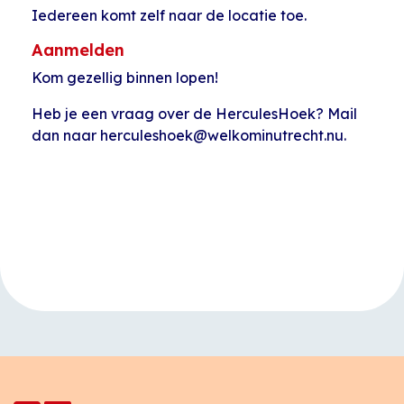
Iedereen komt zelf naar de locatie toe.
Aanmelden
Kom gezellig binnen lopen!
Heb je een vraag over de HerculesHoek? Mail
dan naar herculeshoek@welkominutrecht.nu.
Evenement
«
Tai Chi en Chi
Open inloop
Navigatie
Qong
Huiskamer Pahud
»
HerculesHoek