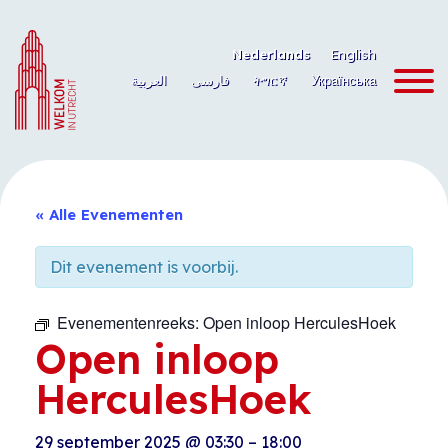
Ga
naar
Nederlands
English
de
العربية
فارسی
ትግርኛ
Українська
inhoud
« Alle Evenementen
Dit evenement is voorbij.
Evenementenreeks:
Open inloop HerculesHoek
Open inloop
HerculesHoek
29 september 2025
@
03:30
–
18:00