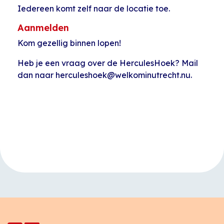
Iedereen komt zelf naar de locatie toe.
Aanmelden
Kom gezellig binnen lopen!
Heb je een vraag over de HerculesHoek? Mail
dan naar herculeshoek@welkominutrecht.nu.
Evenement
«
Engelse
Open inloop
Navigatie
conversatieclub
Huiskamer Pahud
»
HerculesHoek