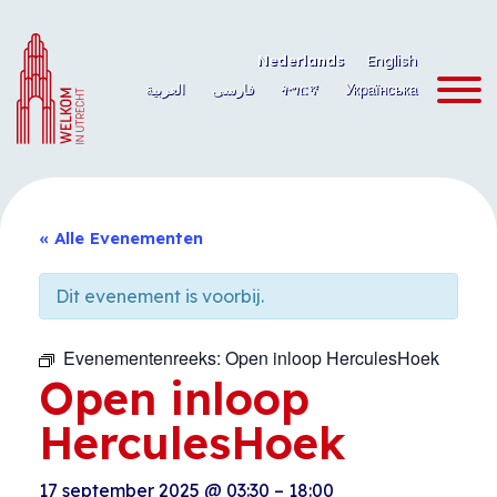
Ga
naar
Nederlands
English
de
العربية
فارسی
ትግርኛ
Українська
inhoud
« Alle Evenementen
Dit evenement is voorbij.
Evenementenreeks:
Open inloop HerculesHoek
Open inloop
HerculesHoek
17 september 2025
@
03:30
–
18:00