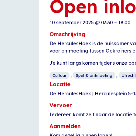
Open inl
10 september 2025
@
03:30
–
18:00
Omschrijving
De HerculesHoek is de huiskamer van
voor ontmoeting tussen Oekraïners e
Je kunt langs komen tijdens onze op
,
,
Cultuur
Spel & ontmoeting
Utrecht
Locatie
De HerculesHoek | Herculesplein 5-1
Vervoer
Iedereen komt zelf naar de locatie t
Aanmelden
Kom gezellig binnen lopen!