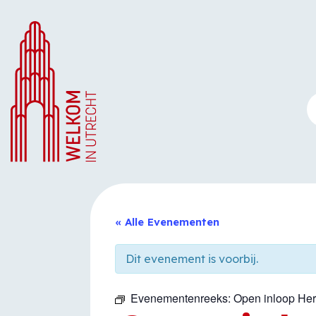
Ga
naar
de
inhoud
« Alle Evenementen
Dit evenement is voorbij.
Evenementenreeks:
Open inloop He