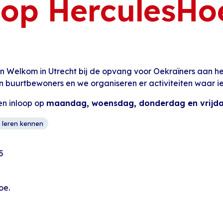
oop HerculesHo
 Welkom in Utrecht bij de opvang voor Oekraïners aan het
n buurtbewoners en we organiseren er activiteiten waar 
en inloop op
maandag, woensdag, donderdag en vrijdag 
 leren kennen
5
oe.