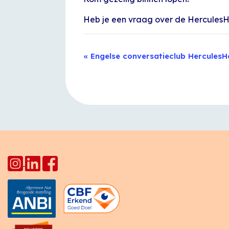
Heb je een vraag over de Hercules
Evenement
«
Engelse conversatieclub HerculesH
Navigatie