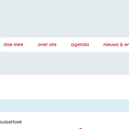
doe mee
over ons
agenda
nieuws & e
rculesHoek