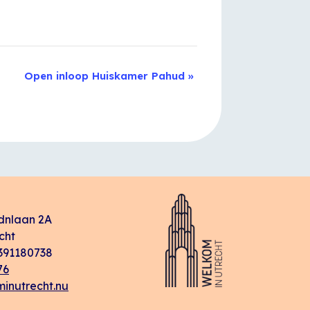
Open inloop Huiskamer Pahud
»
dnlaan 2A
cht
91180738
76
inutrecht.nu