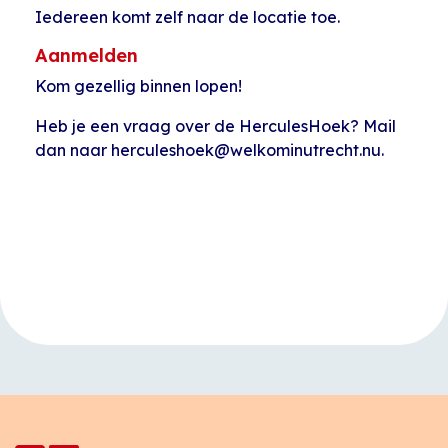
Iedereen komt zelf naar de locatie toe.
Aanmelden
Kom gezellig binnen lopen!
Heb je een vraag over de HerculesHoek? Mail
dan naar herculeshoek@welkominutrecht.nu.
Evenement
«
Taalcafé (voor
Tuinieren in
Navigatie
ouderen)
moestuin
Kanaalweg
»