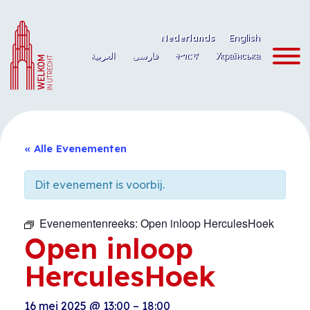
Ga
naar
Nederlands
English
de
العربية
فارسی
ትግርኛ
Українська
inhoud
« Alle Evenementen
Dit evenement is voorbij.
Evenementenreeks:
Open inloop HerculesHoek
Open inloop
HerculesHoek
16 mei 2025
@
13:00
–
18:00