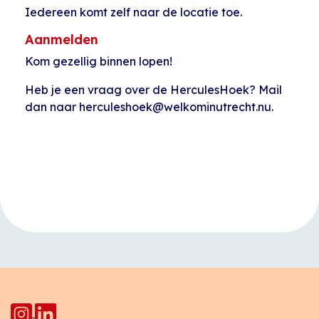
Iedereen komt zelf naar de locatie toe.
Aanmelden
Kom gezellig binnen lopen!
Heb je een vraag over de HerculesHoek? Mail
dan naar herculeshoek@welkominutrecht.nu.
Evenement
«
Koffietijd
U on Board
»
Navigatie
Europalaan