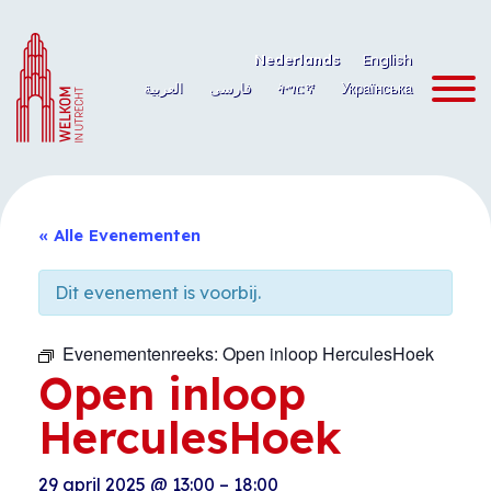
Ga
naar
Nederlands
English
de
العربية
فارسی
ትግርኛ
Українська
inhoud
« Alle Evenementen
Dit evenement is voorbij.
Evenementenreeks:
Open inloop HerculesHoek
Open inloop
HerculesHoek
29 april 2025
@
13:00
–
18:00