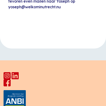
tevoren even mailen naar Yoseph op
yoseph@welkominutrecht.nu
Evenement
«
Taalcafé Star
Musicaz op Joseph
Navigatie
Lodge
Haydnlaan
»