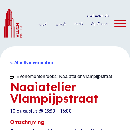
Ga
naar
Nederlands
de
العربية
فارسی
ትግርኛ
Українська
inhoud
« Alle Evenementen
Evenementenreeks:
Naaiatelier Vlampijpstraat
Naaiatelier
Vlampijpstraat
10 augustus
@
13:30
–
16:00
Omschrijving