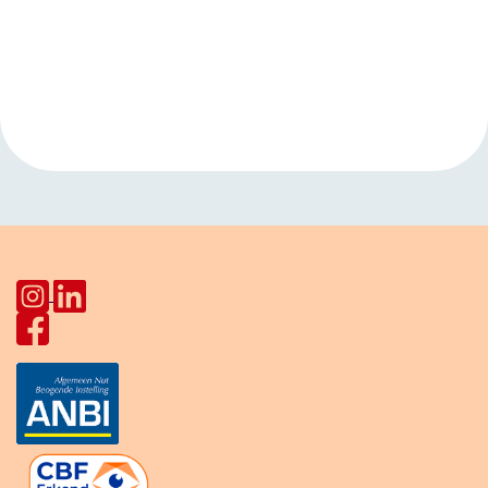
Evenement
«
Moedertaalcafé
Happy Hap Pahud
Navigatie
Star Lodge
met
Buurtmaaltijden
»