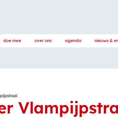
doe mee
over ons
agenda
nieuws & e
pijpstraat
er Vlampijpstr