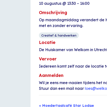
10 augustus
@
13:30
–
16:00
Omschrijving
Op maandagmiddag verandert de Huis
met en zonder ervaring.
Creatief & handwerken
Locatie
De Huiskamer van Welkom in Utrecht 
Vervoer
Iedereen komt zelf naar de locatie t
Aanmelden
Wil je eens mee-naaien tijdens het n
Stuur dan een mail naar
loes@welko
Evenement
«
Moedertaalcafé Star Lodge