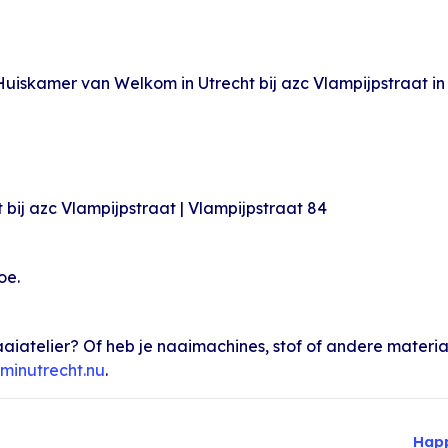
kamer van Welkom in Utrecht bij azc Vlampijpstraat in e
bij azc Vlampijpstraat | Vlampijpstraat 84
oe.
aaiatelier? Of heb je naaimachines, stof of andere materia
minutrecht.nu
.
Hap