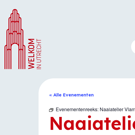
Ga
naar
de
inhoud
« Alle Evenementen
Evenementenreeks:
Naaiatelier Vlam
Naaiateli