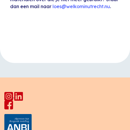
dan een mail naar
loes@welkominutrecht.nu
.
Evenement
«
Moedertaalcafé
Happy Hap Pahud
Navigatie
Star Lodge
met
Buurtmaaltijden
»