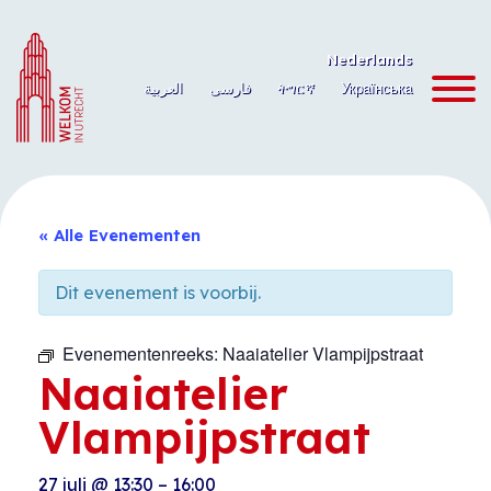
Ga
naar
Nederlands
de
العربية
فارسی
ትግርኛ
Українська
inhoud
« Alle Evenementen
Dit evenement is voorbij.
Evenementenreeks:
Naaiatelier Vlampijpstraat
Naaiatelier
Vlampijpstraat
27 juli
@
13:30
–
16:00