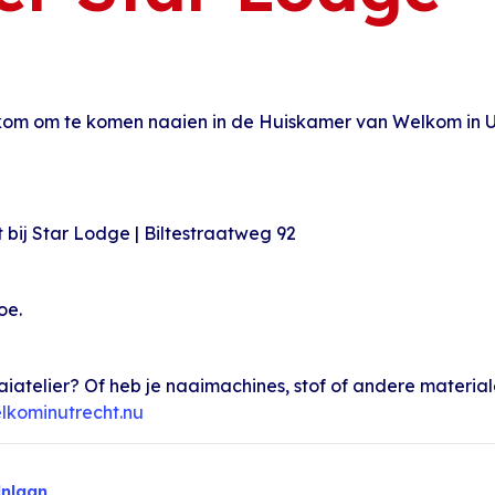
om om te komen naaien in de Huiskamer van Welkom in Utr
bij Star Lodge | Biltestraatweg 92
oe.
aiatelier? Of heb je naaimachines, stof of andere material
ominutrecht.nu
nlaan