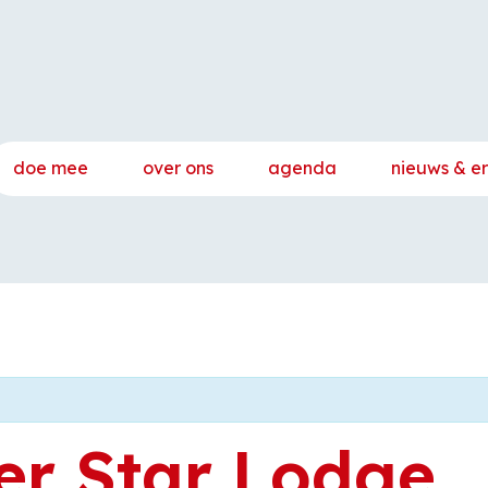
doe mee
over ons
agenda
nieuws & e
er Star Lodge