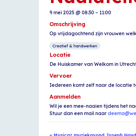
9 mei 2025
@
08:30
–
11:00
Omschrijving
Op vrijdagochtend zijn vrouwen welk
Creatief & handwerken
Locatie
De Huiskamer van Welkom in Utrecht 
Vervoer
Iedereen komt zelf naar de locatie t
Aanmelden
Wil je een mee-naaien tijdens het na
Stuur dan een mail naar
deema@welk
Evenement
«
Musicaz muziekavond Joseph Hayd