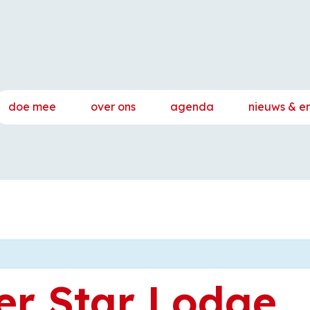
doe mee
over ons
agenda
nieuws & e
er Star Lodge