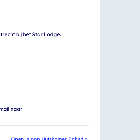
echt bij het Star Lodge.
 mail naar
Open inloop Huiskamer Pahud
»