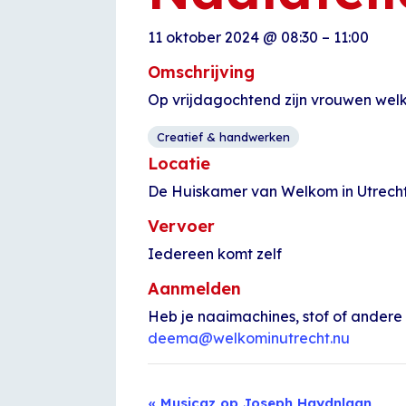
11 oktober 2024
@
08:30
–
11:00
Omschrijving
Op vrijdagochtend zijn vrouwen welk
Creatief & handwerken
Locatie
De Huiskamer van Welkom in Utrecht 
Vervoer
Iedereen komt zelf
Aanmelden
Heb je naaimachines, stof of andere 
deema@welkominutrecht.nu
Evenement
«
Musicaz op Joseph Haydnlaan