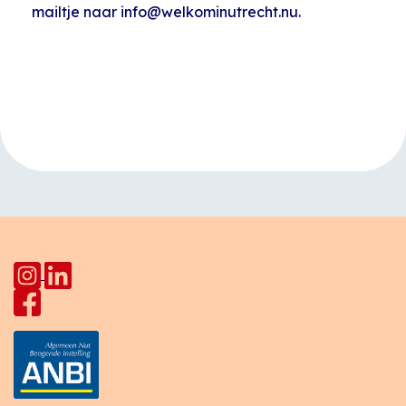
mailtje naar info@welkominutrecht.nu.
Evenement
«
Yogales
Open inloop
Navigatie
Indusdreef
Huiskamer Pahud
»