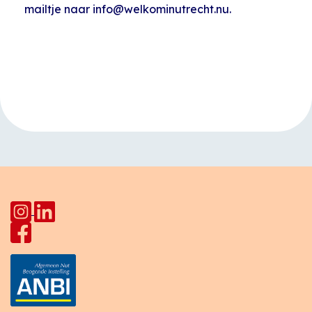
mailtje naar info@welkominutrecht.nu.
Evenement
«
Taalcafé
Naaiatelier Star
Navigatie
HerculesHoek
Lodge
»