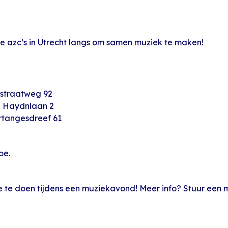
e azc’s in Utrecht langs om samen muziek te maken!
estraatweg 92
h Haydnlaan 2
rtangesdreef 61
oe.
e te doen tijdens een muziekavond! Meer info? Stuur een m