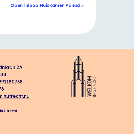
Open inloop Huiskamer Pahud
»
dnlaan 2A
cht
91180738
76
inutrecht.nu
n Utrecht