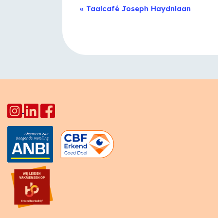
Evenement
«
Taalcafé Joseph Haydnlaan
Navigatie