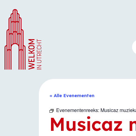
Ga
naar
de
inhoud
« Alle Evenementen
Evenementenreeks:
Musicaz muziek
Musicaz 