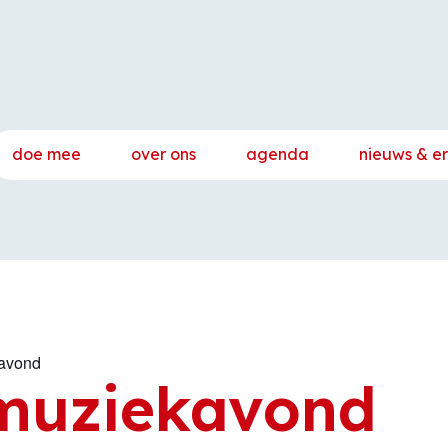
doe mee
over ons
agenda
nieuws & e
avond
muziekavond