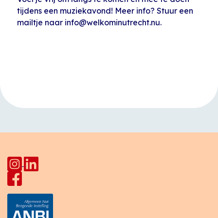
tijdens een muziekavond! Meer info? Stuur een
mailtje naar info@welkominutrecht.nu.
Evenement
«
Repetitie koor
Kinderclub Joseph
Navigatie
Ptaha
Haydnlaan
»