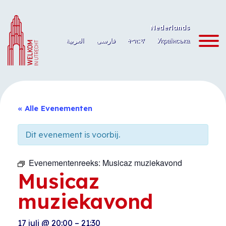
Ga
naar
Nederlands
de
العربية
فارسی
ትግርኛ
Українська
inhoud
« Alle Evenementen
Dit evenement is voorbij.
Evenementenreeks:
Musicaz muziekavond
Musicaz
muziekavond
17 juli
@
20:00
–
21:30