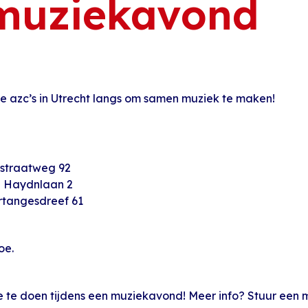
muziekavond
e azc’s in Utrecht langs om samen muziek te maken!
estraatweg 92
h Haydnlaan 2
rtangesdreef 61
oe.
e te doen tijdens een muziekavond! Meer info? Stuur een m