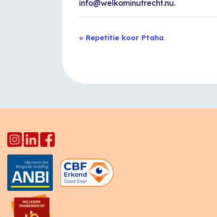
info@welkominutrecht.nu.
Evenement
«
Repetitie koor Ptaha
Navigatie