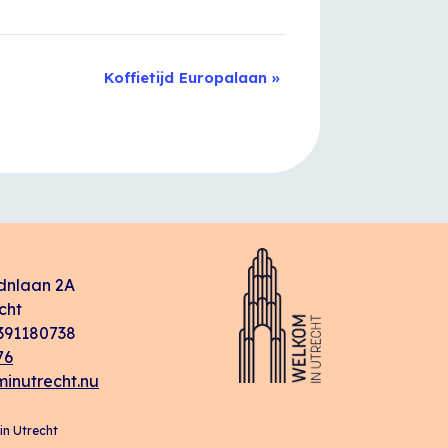
Koffietijd Europalaan
»
dnlaan 2A
cht
91180738
76
inutrecht.nu
n Utrecht