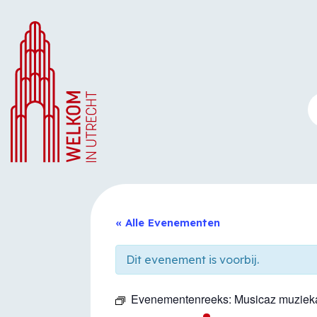
Ga
naar
de
inhoud
« Alle Evenementen
Dit evenement is voorbij.
Evenementenreeks:
Musicaz muziek