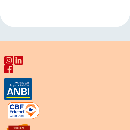
Navigatie
moestuin Stadion
»