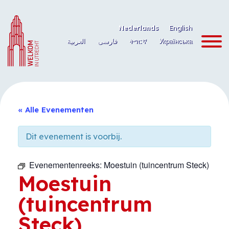
Ga
naar
Nederlands
English
de
العربية
فارسی
ትግርኛ
Українська
inhoud
« Alle Evenementen
Dit evenement is voorbij.
Evenementenreeks:
Moestuin (tuincentrum Steck)
Moestuin
(tuincentrum
Steck)