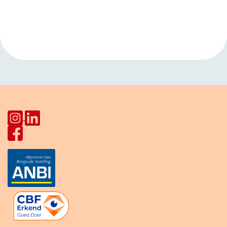
Evenement
«
Yoga voor
Wolatelier
»
Navigatie
volwassenen