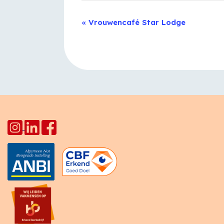
Evenement
«
Vrouwencafé Star Lodge
Navigatie