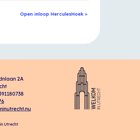
Open inloop HerculesHoek
»
dnlaan 2A
cht
91180738
76
inutrecht.nu
n Utrecht