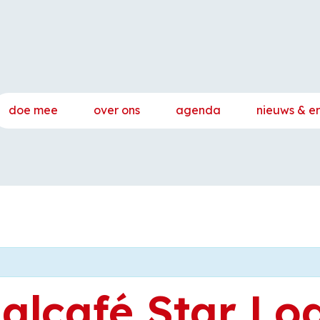
doe mee
over ons
agenda
nieuws & e
alcafé Star Lo