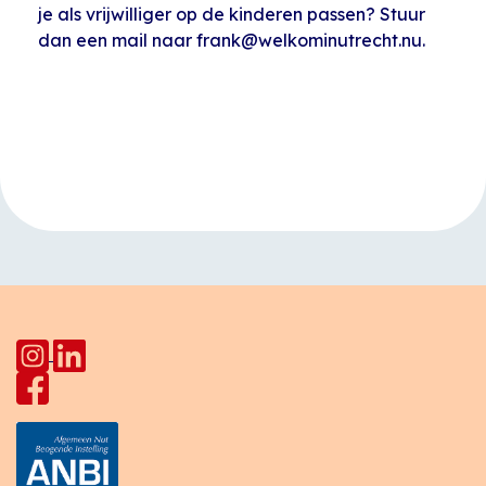
je als vrijwilliger op de kinderen passen? Stuur
dan een mail naar frank@welkominutrecht.nu.
Evenement
«
Vrouwencafé
Open inloop
Navigatie
Star Lodge
HerculesHoek
»