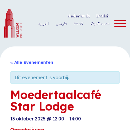
Ga
naar
Nederlands
English
de
العربية
فارسی
ትግርኛ
Українська
inhoud
« Alle Evenementen
Dit evenement is voorbij.
Moedertaalcafé
Star Lodge
13 oktober 2025
@
12:00
–
14:00
Omschrijving