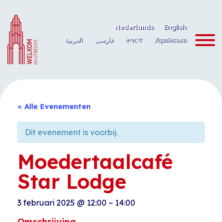
Ga
naar
Nederlands
English
de
العربية
فارسی
ትግርኛ
Українська
inhoud
« Alle Evenementen
Dit evenement is voorbij.
Moedertaalcafé
Star Lodge
3 februari 2025
@
12:00
–
14:00
Omschrijving