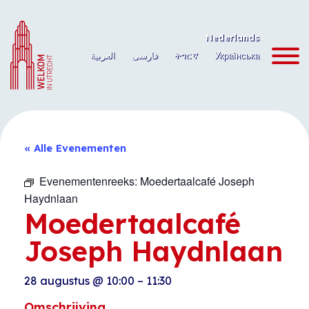
Ga
naar
Nederlands
de
العربية
فارسی
ትግርኛ
Українська
inhoud
« Alle Evenementen
Evenementenreeks:
Moedertaalcafé Joseph
Haydnlaan
Moedertaalcafé
Joseph Haydnlaan
28 augustus
@
10:00
–
11:30
Omschrijving