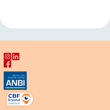
Evenement
«
Open inloop
Taalcafé
Navigatie
Huiskamer Pahud
HerculesHoek
»