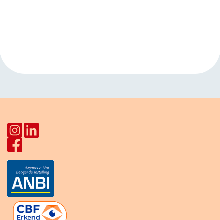
Evenement
«
Open inloop
Taalcafé
Navigatie
Huiskamer Pahud
HerculesHoek
»