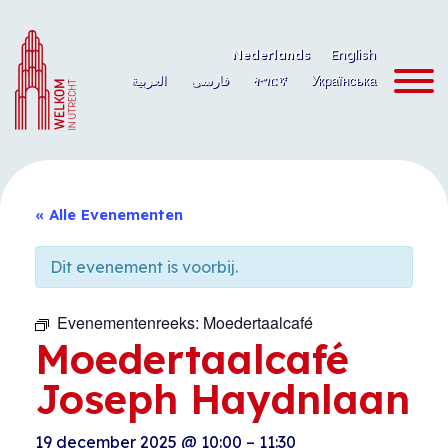
Ga
naar
Nederlands
English
de
العربية
فارسی
ትግርኛ
Українська
inhoud
« Alle Evenementen
Dit evenement is voorbij.
Evenementenreeks:
Moedertaalcafé
Moedertaalcafé
Joseph Haydnlaan
19 december 2025
@
10:00
–
11:30