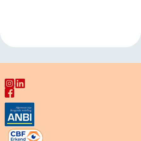
Evenement
«
Open inloop
Taalcafé
Navigatie
Huiskamer Pahud
HerculesHoek
»