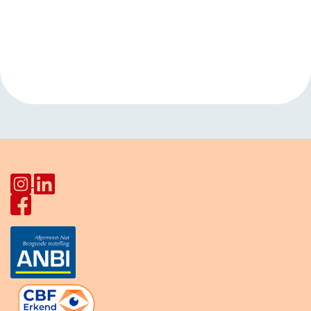
Evenement
«
Open inloop
Taalcafé
Navigatie
Huiskamer Pahud
HerculesHoek
»