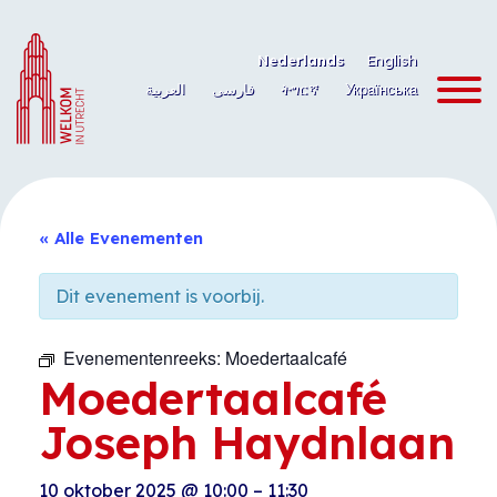
Ga
naar
Nederlands
English
de
العربية
فارسی
ትግርኛ
Українська
inhoud
« Alle Evenementen
Dit evenement is voorbij.
Evenementenreeks:
Moedertaalcafé
Moedertaalcafé
Joseph Haydnlaan
10 oktober 2025
@
10:00
–
11:30