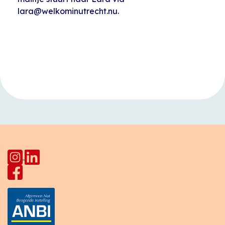
lara@welkominutrecht.nu.
Evenement
«
Kinderclub
Open inloop
Navigatie
Joseph Haydnlaan
Huiskamer Pahud
»