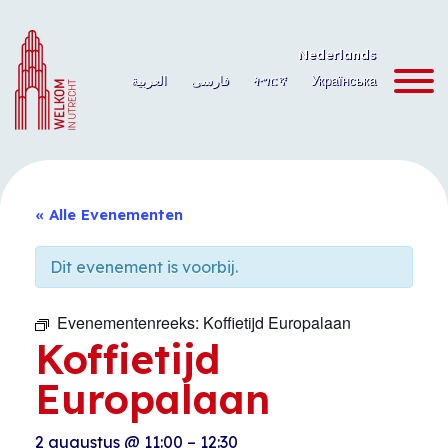
Ga
naar
Nederlands
de
العربية
فارسی
ትግርኛ
Українська
inhoud
« Alle Evenementen
Dit evenement is voorbij.
Evenementenreeks:
Koffietijd Europalaan
Koffietijd
Europalaan
2 augustus
@
11:00
–
12:30