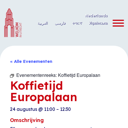
Ga
naar
Nederlands
de
العربية
فارسی
ትግርኛ
Українська
inhoud
« Alle Evenementen
Evenementenreeks:
Koffietijd Europalaan
Koffietijd
Europalaan
24 augustus
@
11:00
–
12:30
Omschrijving