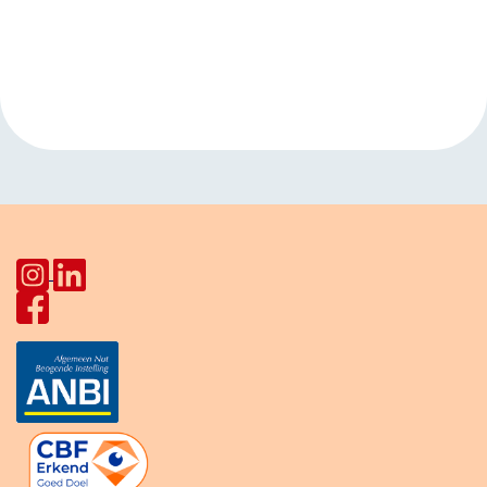
Evenement
«
Taalcafé
Moedertaalcafé
Navigatie
HerculesHoek
Star Lodge
»