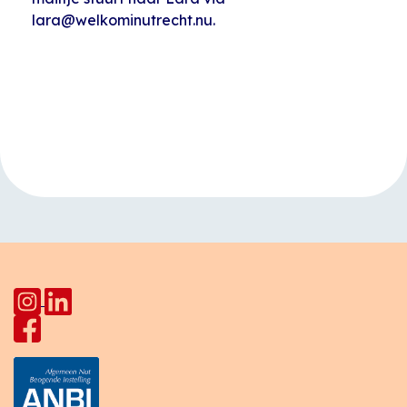
lara@welkominutrecht.nu.
Evenement
«
Engelse les
Moestuin
Navigatie
Kanaalweg (De
Buitenkamer)
»