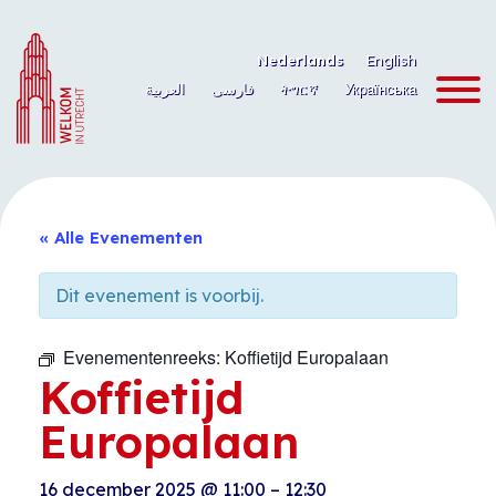
Ga
naar
Nederlands
English
de
العربية
فارسی
ትግርኛ
Українська
inhoud
« Alle Evenementen
Dit evenement is voorbij.
Evenementenreeks:
Koffietijd Europalaan
Koffietijd
Europalaan
16 december 2025
@
11:00
–
12:30