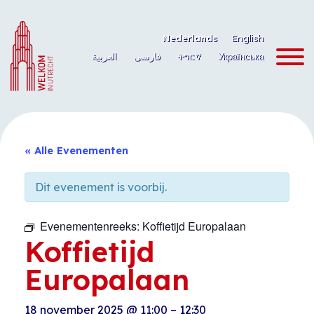
Ga
naar
Nederlands
English
de
العربية
فارسی
ትግርኛ
Українська
inhoud
« Alle Evenementen
Dit evenement is voorbij.
Evenementenreeks:
Koffietijd Europalaan
Koffietijd
Europalaan
18 november 2025
@
11:00
–
12:30