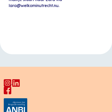
lara@welkominutrecht.nu.
Evenement
«
Engelse les
Moestuin
Navigatie
Kanaalweg (De
Buitenkamer)
»