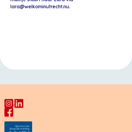
lara@welkominutrecht.nu.
Evenement
«
Engelse les
Lichtsculpturen
Navigatie
bouwen (Sint
Maartenparade)
Pahud
»