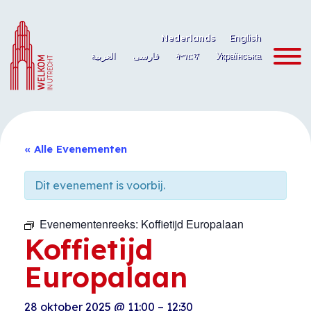
Ga
naar
Nederlands
English
de
العربية
فارسی
ትግርኛ
Українська
inhoud
« Alle Evenementen
Dit evenement is voorbij.
Evenementenreeks:
Koffietijd Europalaan
Koffietijd
Europalaan
28 oktober 2025
@
11:00
–
12:30