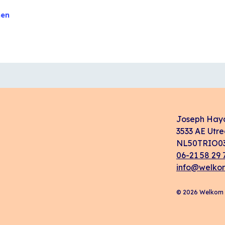
nen
Joseph Hay
3533 AE Utre
NL50TRIO03
06-21 58 29 
info@welkom
© 2026 Welkom i