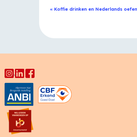
Evenement
«
Koffie drinken en Nederlands oefe
Navigatie