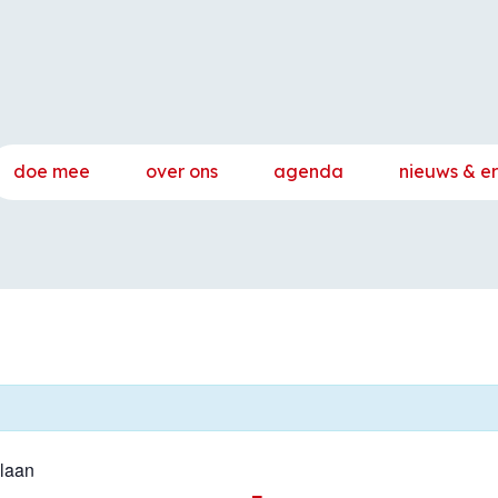
doe mee
over ons
agenda
nieuws & e
alaan