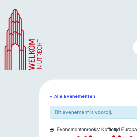
Ga
naar
de
inhoud
« Alle Evenementen
Dit evenement is voorbij.
Evenementenreeks:
Koffietijd Europ