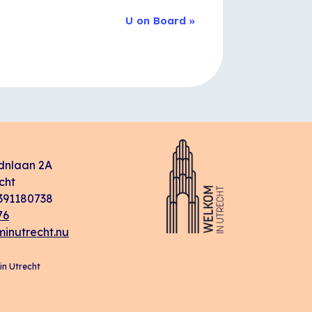
U on Board
»
dnlaan 2A
cht
91180738
76
inutrecht.nu
n Utrecht