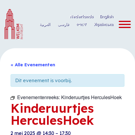
Ga
naar
Nederlands
English
de
العربية
فارسی
ትግርኛ
Українська
inhoud
« Alle Evenementen
Dit evenement is voorbij.
Evenementenreeks:
Kinderuurtjes HerculesHoek
Kinderuurtjes
HerculesHoek
2 mei 2025
@
14:30
–
17:30