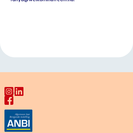
Evenement
«
Moestuin
U on Board
»
Navigatie
Kanaalweg (De
Buitenkamer)