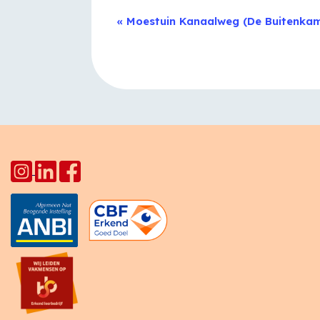
Evenement
«
Moestuin Kanaalweg (De Buitenka
Navigatie