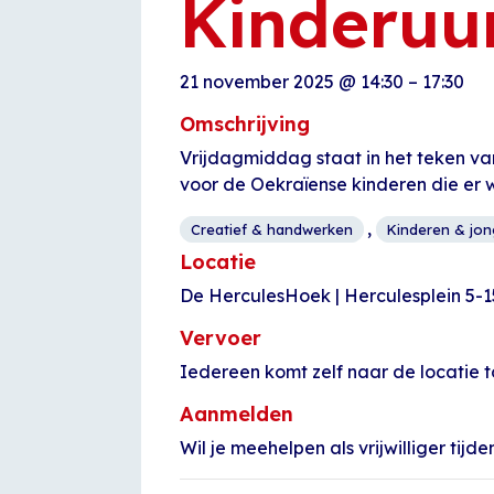
Kinderuu
21 november 2025
@
14:30
–
17:30
Omschrijving
Vrijdagmiddag staat in het teken van
voor de Oekraïense kinderen die er 
,
Creatief & handwerken
Kinderen & jo
Locatie
De HerculesHoek | Herculesplein 5-1
Vervoer
Iedereen komt zelf naar de locatie t
Aanmelden
Wil je meehelpen als vrijwilliger tij