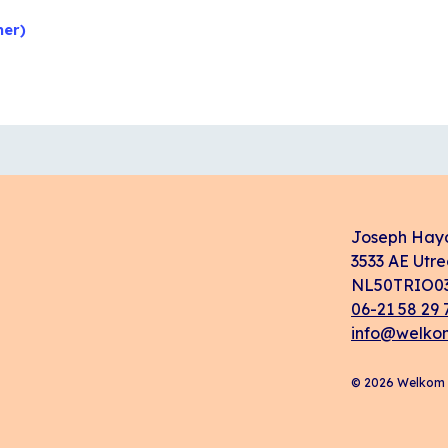
mer)
Joseph Hay
3533 AE Utre
NL50TRIO03
06-21 58 29 
info@welkom
© 2026 Welkom i