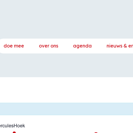
doe mee
over ons
agenda
nieuws & e
erculesHoek