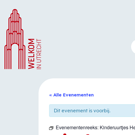
Ga
naar
de
inhoud
« Alle Evenementen
Dit evenement is voorbij.
Evenementenreeks:
Kinderuurtjes H