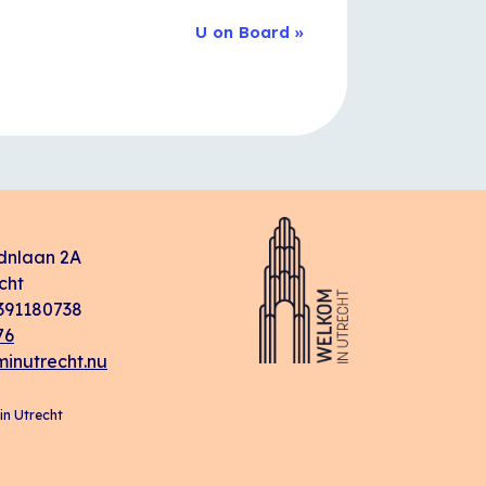
U on Board
»
dnlaan 2A
cht
91180738
76
inutrecht.nu
n Utrecht