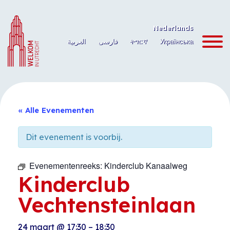
Ga
naar
Nederlands
de
العربية
فارسی
ትግርኛ
Українська
inhoud
« Alle Evenementen
Dit evenement is voorbij.
Evenementenreeks:
Kinderclub Kanaalweg
Kinderclub
Vechtensteinlaan
24 maart
@
17:30
–
18:30