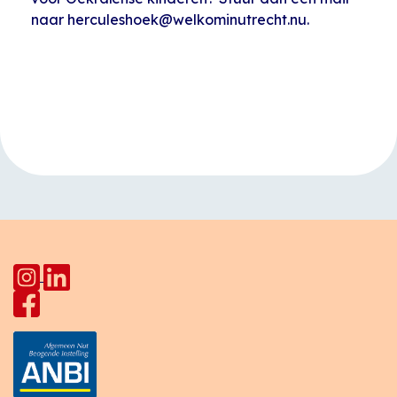
naar herculeshoek@welkominutrecht.nu.
Evenement
«
Karateles voor
Taalcafé
Navigatie
kinderen
Europalaan
»