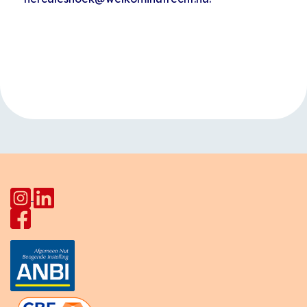
Evenement
«
U on Board
Taalcafé Star
Navigatie
Lodge
»