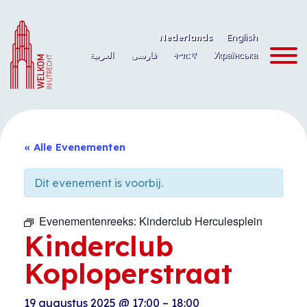
Ga
naar
Nederlands
English
de
العربية
فارسی
ትግርኛ
Українська
inhoud
« Alle Evenementen
Dit evenement is voorbij.
Evenementenreeks:
Kinderclub Herculesplein
Kinderclub
Koploperstraat
19 augustus 2025
@
17:00
–
18:00