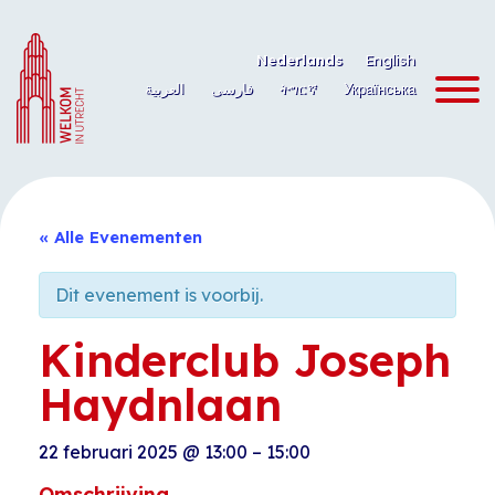
Ga
naar
Nederlands
English
de
العربية
فارسی
ትግርኛ
Українська
inhoud
« Alle Evenementen
Dit evenement is voorbij.
Kinderclub Joseph
Haydnlaan
22 februari 2025
@
13:00
–
15:00
Omschrijving