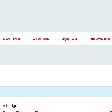
doe mee
over ons
agenda
nieuws & e
 Star Lodge