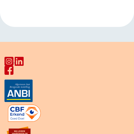
Navigatie
Europalaan
Haydnlaan
»