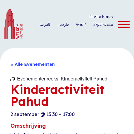
Ga
naar
Nederlands
de
العربية
فارسی
ትግርኛ
Українська
inhoud
« Alle Evenementen
Evenementenreeks:
Kinderactiviteit Pahud
Kinderactiviteit
Pahud
2 september
@
15:30
–
17:00
Omschrijving