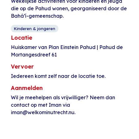
Wekelijkse activiteiten voor kinderen en jeugd
die op de Pahud wonen, georganiseerd door de
Bahá’í-gemeenschap.
Kinderen & jongeren
Locatie
Huiskamer van Plan Einstein Pahud | Pahud de
Mortangesdreef 61
Vervoer
Iedereen komt zelf naar de locatie toe.
Aanmelden
Wil je meehelpen als vrijwilliger? Neem dan
contact op met Iman via
iman@welkominutrecht.nu.
Evenement
«
Taalcafé
Taalcafé Joseph