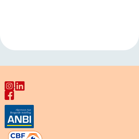
Evenement
«
Taalcafé
Kinderactiviteit
Navigatie
HerculesHoek
Star Lodge
»