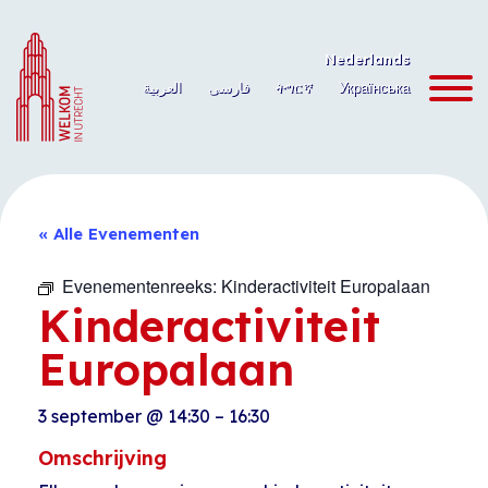
Ga
naar
Nederlands
de
العربية
فارسی
ትግርኛ
Українська
inhoud
« Alle Evenementen
Evenementenreeks:
Kinderactiviteit Europalaan
Kinderactiviteit
Europalaan
3 september
@
14:30
–
16:30
Omschrijving