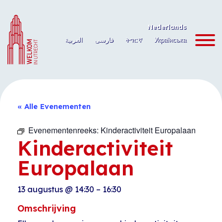
Ga
naar
Nederlands
de
العربية
فارسی
ትግርኛ
Українська
inhoud
« Alle Evenementen
Evenementenreeks:
Kinderactiviteit Europalaan
Kinderactiviteit
Europalaan
13 augustus
@
14:30
–
16:30
Omschrijving