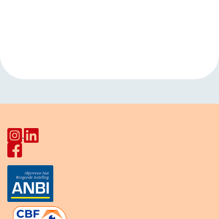
Evenement
«
Taalcafé
Kinderactiviteit
Navigatie
HerculesHoek
Star Lodge
»