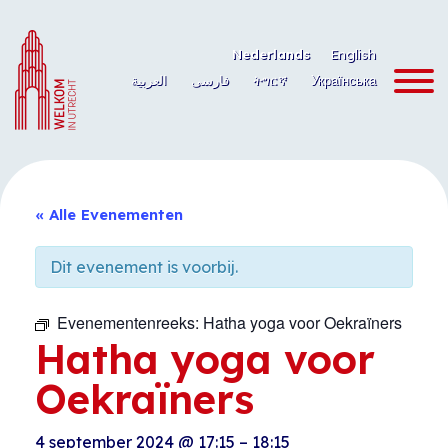
Ga
naar
Nederlands
English
de
العربية
فارسی
ትግርኛ
Українська
inhoud
« Alle Evenementen
Dit evenement is voorbij.
Evenementenreeks:
Hatha yoga voor Oekraïners
Hatha yoga voor
Oekraïners
4 september 2024
@
17:15
–
18:15