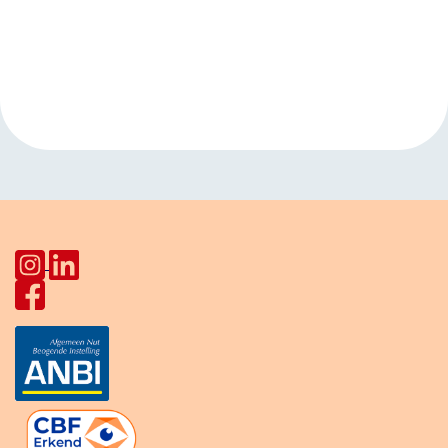
Evenement
«
Open inloop
Open inloop
Navigatie
Huiskamer Pahud
Huiskamer Pahud
»