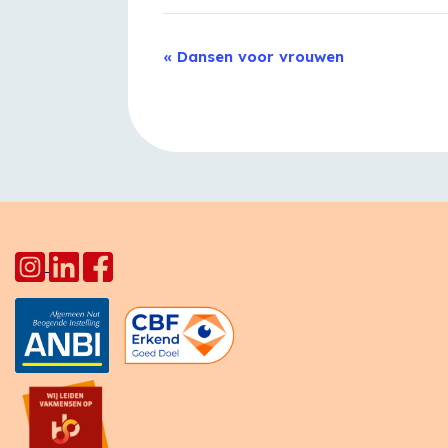
Evenement
«
Dansen voor vrouwen
Navigatie