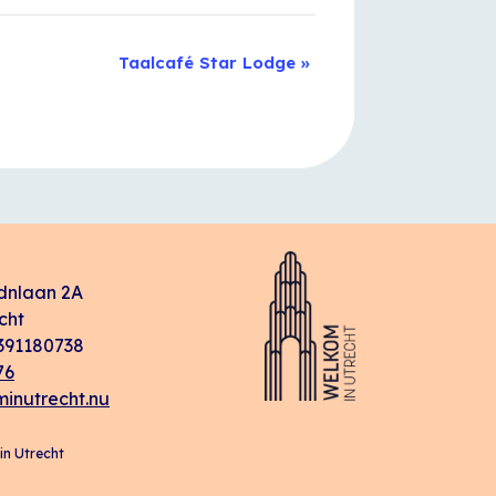
Taalcafé Star Lodge
»
dnlaan 2A
cht
91180738
76
inutrecht.nu
n Utrecht