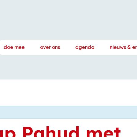
doe mee
over ons
agenda
nieuws & e
ap Pahud met