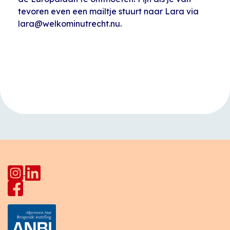
tevoren even een mailtje stuurt naar Lara via
lara@welkominutrecht.nu.
Evenement
«
Open inloop
Buiten sporten
Navigatie
Huiskamer Pahud
volwassenen
»