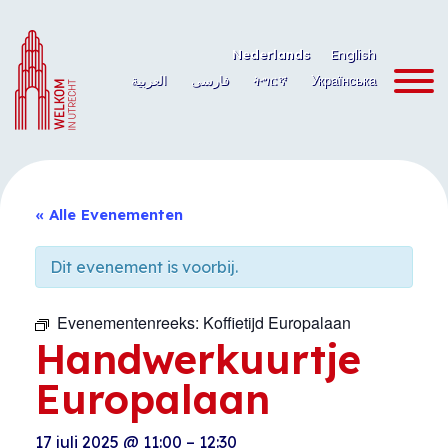
Ga
naar
Nederlands
English
de
العربية
فارسی
ትግርኛ
Українська
inhoud
« Alle Evenementen
Dit evenement is voorbij.
Evenementenreeks:
Koffietijd Europalaan
Handwerkuurtje
Europalaan
17 juli 2025
@
11:00
–
12:30