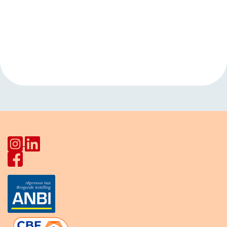
Evenement
«
Nederlandse
Kinderclub
Navigatie
Conversatieclub
Kanaalweg
»
Star Lodge