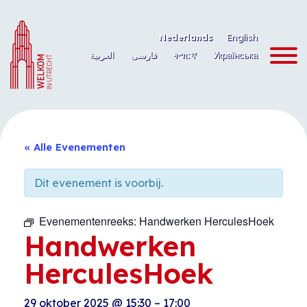
Ga
naar
Nederlands
English
de
العربية
فارسی
ትግርኛ
Українська
inhoud
« Alle Evenementen
Dit evenement is voorbij.
Evenementenreeks:
Handwerken HerculesHoek
Handwerken
HerculesHoek
29 oktober 2025
@
15:30
–
17:00