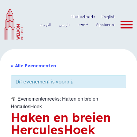
Ga
naar
Nederlands
English
de
العربية
فارسی
ትግርኛ
Українська
inhoud
« Alle Evenementen
Dit evenement is voorbij.
Evenementenreeks:
Haken en breien
HerculesHoek
Haken en breien
HerculesHoek