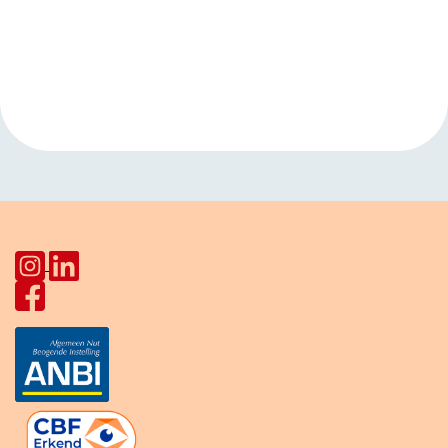
Evenement
«
Musicaz bij Plan
Kinderclub Joseph
Navigatie
Einstein Pahud
Haydnlaan
»