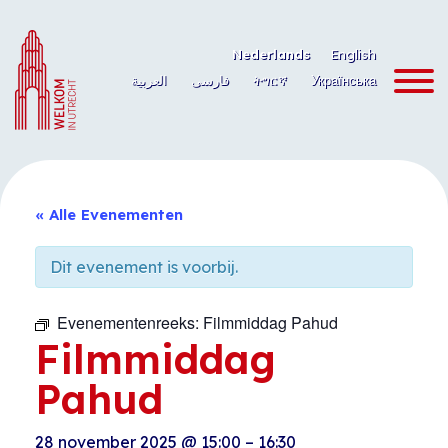
Ga
naar
Nederlands
English
de
العربية
فارسی
ትግርኛ
Українська
inhoud
« Alle Evenementen
Dit evenement is voorbij.
Evenementenreeks:
Filmmiddag Pahud
Filmmiddag
Pahud
28 november 2025
@
15:00
–
16:30