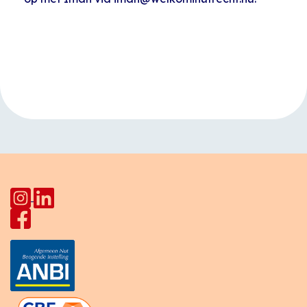
Evenement
«
Kinderuurtjes
Repetitie koor
Navigatie
HerculesHoek
Ptaha
»