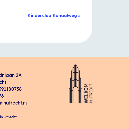
Kinderclub Kanaalweg
»
dnlaan 2A
cht
91180738
76
inutrecht.nu
n Utrecht