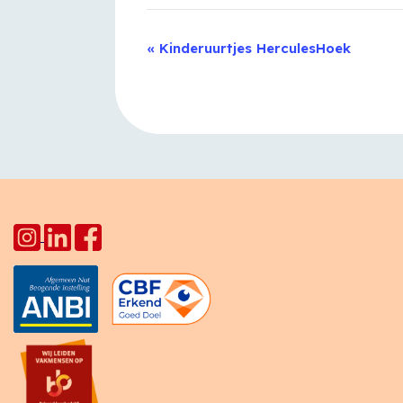
Evenement
«
Kinderuurtjes HerculesHoek
Navigatie