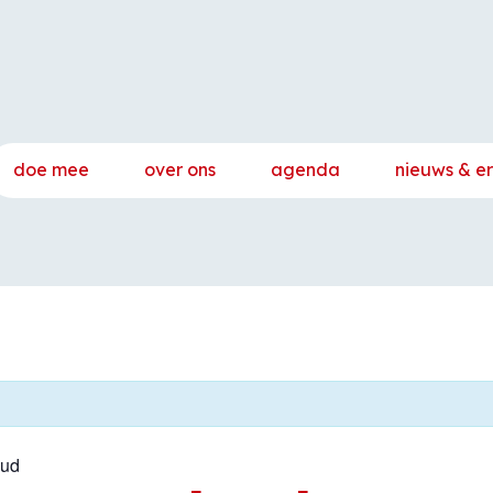
doe mee
over ons
agenda
nieuws & e
hud