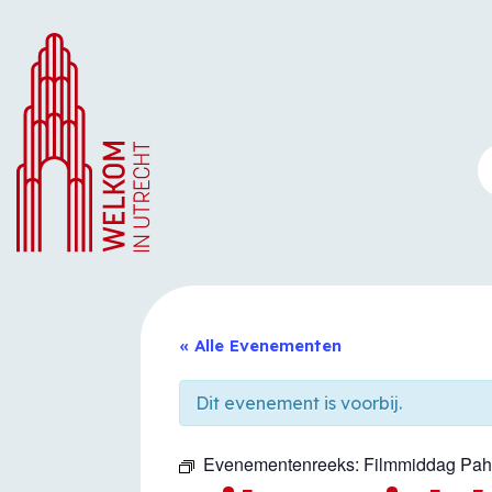
Ga
naar
de
inhoud
« Alle Evenementen
Dit evenement is voorbij.
Evenementenreeks:
Filmmiddag Pa